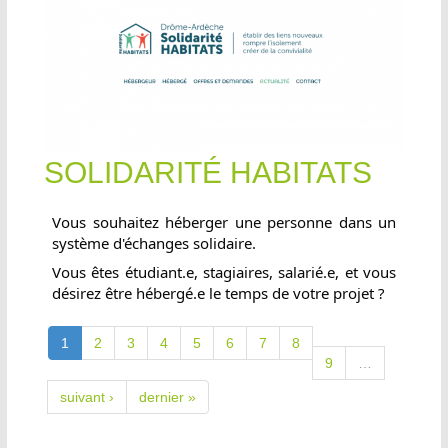
SOLIDARITÉ HABITATS
Vous souhaitez héberger une personne dans un
système d'échanges solidaire.
Vous êtes étudiant.e, stagiaires, salarié.e, et vous
désirez être hébergé.e le temps de votre projet ?
1
2
3
4
5
6
7
8
9
…
suivant ›
dernier »