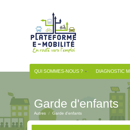
Aller
au
contenu
principal
QUI SOMMES-NOUS ?
DIAGNOSTIC M
Garde d'enfants
Autres
Garde d'enfants