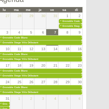
lu
ma
me
je
ve
sa
di
27
28
29
30
31
1
2
«
»
Grenoble Code Blanc
«
»
Grenoble Stage Vélo Débutant
3
4
5
6
7
8
9
«
»
Grenoble Code Blanc
«
»
Grenoble Stage Vélo Débutant
10
11
12
13
14
15
16
«
»
Grenoble Code Blanc
«
»
Grenoble Stage Vélo Débutant
17
18
19
20
21
22
23
«
»
Grenoble Code Blanc
«
»
Grenoble Stage Vélo Débutant
24
25
26
27
28
29
30
«
»
Grenoble Code Blanc
«
»
Grenoble Stage Vélo Débutant
31
1
2
3
4
5
6
«
»
Grenoble Code Blanc
«
»
Grenoble Stage Vélo Débutant