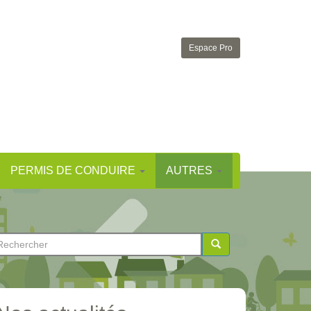
Espace Pro
PERMIS DE CONDUIRE
AUTRES
ormulaire
e
chercher
echerche