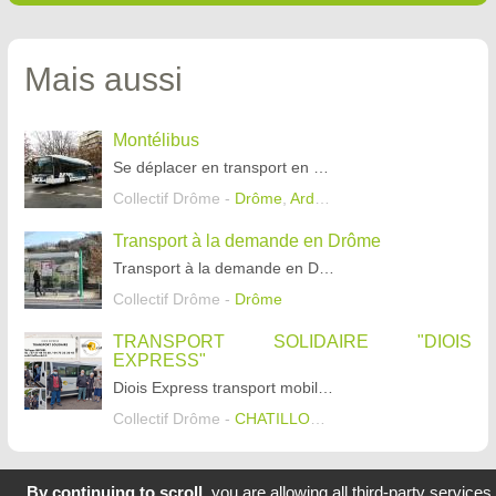
Mais aussi
Montélibus
Se déplacer en transport en commun
Collectif Drôme -
Drôme
,
Ardèche
,
Isère
Transport à la demande en Drôme
Transport à la demande en Drôme avec deux types de service pour les trajets réguliers et les trajets de correspondance.
Collectif Drôme -
Drôme
TRANSPORT SOLIDAIRE "DIOIS
EXPRESS"
Diois Express transport mobilité solidaire :
ici
Collectif Drôme -
CHATILLON EN DIOIS
,
SAINT JULIE
By continuing to scroll,
you are allowing all third-party services