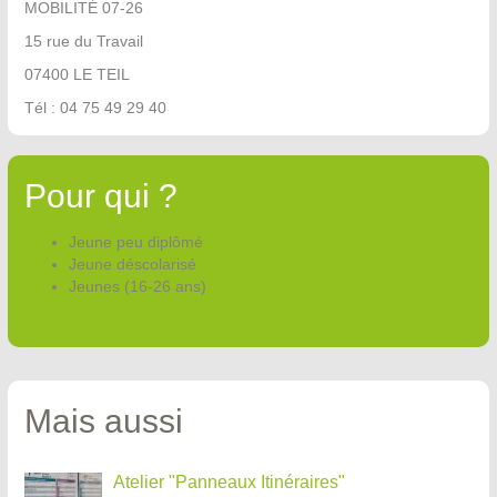
MOBILITÉ 07-26
15 rue du Travail
07400 LE TEIL
Tél : 04 75 49 29 40
Pour qui ?
Jeune peu diplômé
Jeune déscolarisé
Jeunes (16-26 ans)
Mais aussi
Atelier "Panneaux Itinéraires"