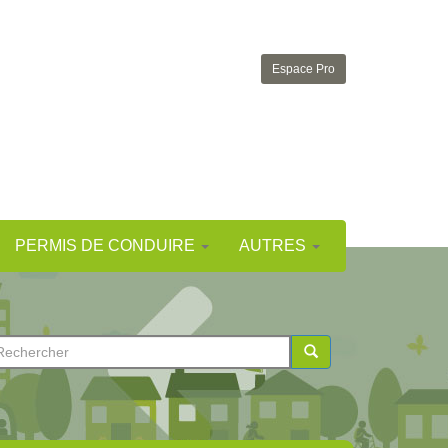
Espace Pro
PERMIS DE CONDUIRE
AUTRES
ormulaire
e
chercher
echerche