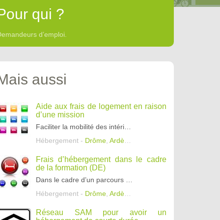
Pour qui ?
Demandeurs d’emploi.
Mais aussi
Aide aux frais de logement en raison
d’une mission
Faciliter la mobilité des intérimaires lors d’une mission.
Hébergement -
Drôme
,
Ardèche
,
Isère
Frais d’hébergement dans le cadre
de la formation (DE)
Dans le cadre d’un parcours de formation des frais de nuitées peuvent être pris en charge.
Hébergement -
Drôme
,
Ardèche
,
Isère
Réseau SAM pour avoir un