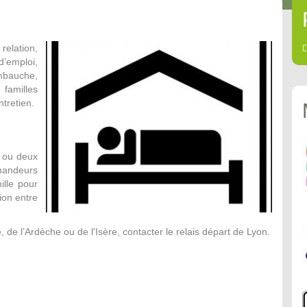
relation,
d’emploi,
mbauche,
familles
ntretien.
 ou deux
mandeurs
ille pour
ion entre
 de l’Ardèche ou de l'Isère, contacter le relais départ de Lyon.