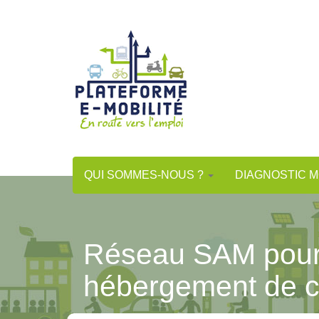
Aller
au
contenu
principal
QUI SOMMES-NOUS ?
DIAGNOSTIC M
Réseau SAM pour 
hébergement de c