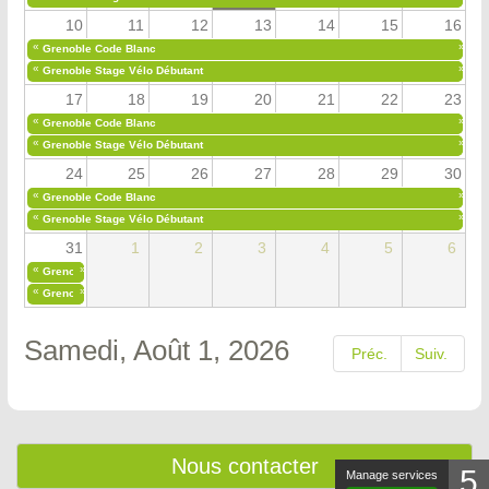
10
11
12
13
14
15
16
«
»
Grenoble Code Blanc
«
»
Grenoble Stage Vélo Débutant
17
18
19
20
21
22
23
«
»
Grenoble Code Blanc
«
»
Grenoble Stage Vélo Débutant
24
25
26
27
28
29
30
«
»
Grenoble Code Blanc
«
»
Grenoble Stage Vélo Débutant
31
1
2
3
4
5
6
«
»
Grenoble Code Blanc
«
»
Grenoble Stage Vélo Débutant
Samedi, Août 1, 2026
Préc.
Suiv.
Nous contacter
5
Manage services