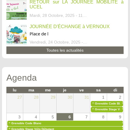
RETOUR sur LA JOURNÉE MOBILITÉ à
UCEL
Mardi, 28 Octobre, 2025 - 11:46
JOURNÉE D'ÉCHANGE à VERNOUX
Place de l
Vendredi, 24 Octobre, 2025 - 13:07
Toutes les actualités
Agenda
lu
ma
me
je
ve
sa
di
27
28
29
30
31
1
2
«
»
Grenoble Code Blanc
«
»
Grenoble Stage Vélo Déb
3
4
5
6
7
8
9
«
»
Grenoble Code Blanc
«
»
Grenoble Stage Vélo Débutant