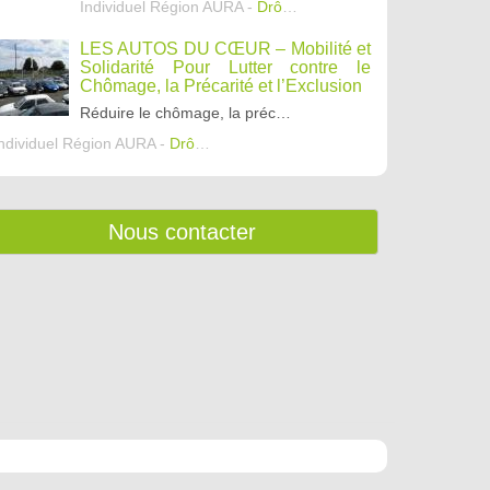
Individuel Région AURA -
Drôme
,
Ardèche
,
Isère
LES AUTOS DU CŒUR – Mobilité et
Solidarité Pour Lutter contre le
Chômage, la Précarité et l’Exclusion
Réduire le chômage, la précarité et l’exclusion en permettant aux personnes démunies de devenir propriétaire d’un véhicule fiable (révisé par un garage professionnel et validé au contrôle technique
ndividuel Région AURA -
Drôme
,
Ardèche
,
Isère
Nous contacter