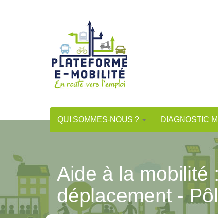
Aller
au
contenu
principal
QUI SOMMES-NOUS ?
DIAGNOSTIC M
Aide à la mobilité 
déplacement - Pô