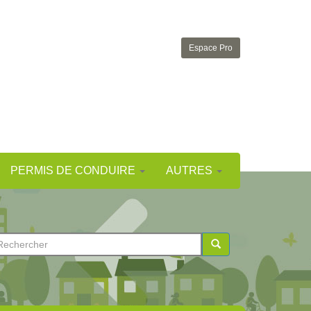
Espace Pro
PERMIS DE CONDUIRE
AUTRES
ormulaire
e
chercher
echerche