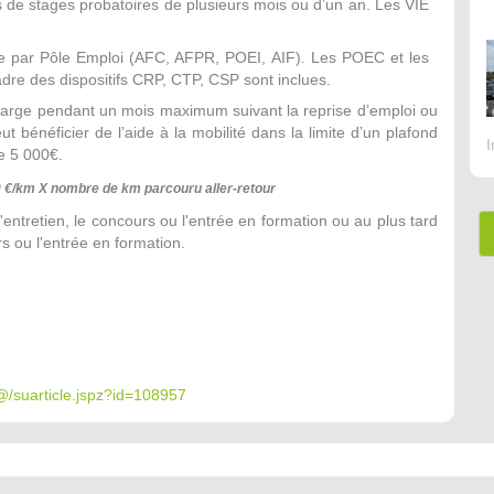
es de stages probatoires de plusieurs mois ou d’un an. Les VIE
cée par Pôle Emploi (AFC, AFPR, POEI, AIF). Les POEC et les
dre des dispositifs CRP, CTP, CSP sont inclues.
en charge pendant un mois maximum suivant la reprise d’emploi ou
t bénéficier de l’aide à la mobilité dans la limite d’un plafond
I
e 5 000€.
0 €/km X nombre de km parcouru aller-retour
'entretien, le concours ou l'entrée en formation ou au plus tard
rs ou l'entrée en formation.
-@/suarticle.jspz?id=108957