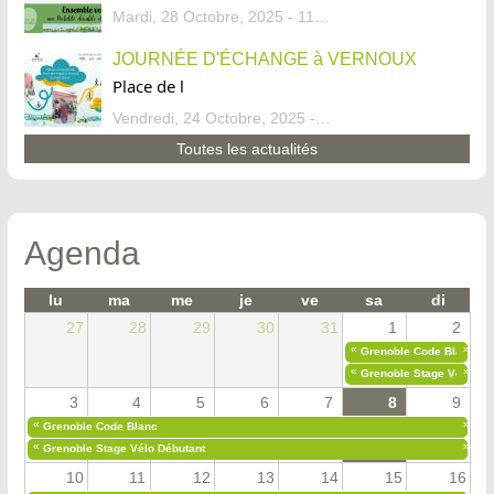
Mardi, 28 Octobre, 2025 - 11:46
JOURNÉE D'ÉCHANGE à VERNOUX
Place de l
Vendredi, 24 Octobre, 2025 - 13:07
Toutes les actualités
Agenda
lu
ma
me
je
ve
sa
di
27
28
29
30
31
1
2
«
»
Grenoble Code Blanc
«
»
Grenoble Stage Vélo Déb
3
4
5
6
7
8
9
«
»
Grenoble Code Blanc
«
»
Grenoble Stage Vélo Débutant
10
11
12
13
14
15
16