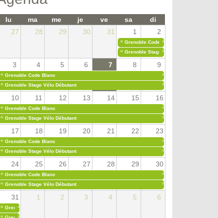
lu
ma
me
je
ve
sa
di
27
28
29
30
31
1
2
«
»
Grenoble Code Blanc
«
»
Grenoble Stage Vélo Débutant
3
4
5
6
7
8
9
«
»
Grenoble Code Blanc
«
»
Grenoble Stage Vélo Débutant
10
11
12
13
14
15
16
«
»
Grenoble Code Blanc
«
»
Grenoble Stage Vélo Débutant
17
18
19
20
21
22
23
«
»
Grenoble Code Blanc
«
»
Grenoble Stage Vélo Débutant
24
25
26
27
28
29
30
«
»
Grenoble Code Blanc
«
»
Grenoble Stage Vélo Débutant
31
1
2
3
4
5
6
«
»
Grenoble Code Blanc
«
»
Grenoble Stage Vélo Débutant