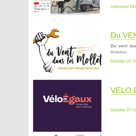
Individuel D
Du VE
Du vent dan
Molettes.
Mobilité 07-2
VELO 
Mobilité 07-2