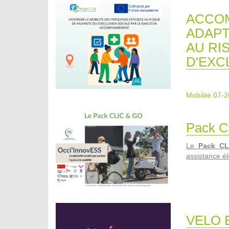
ACCOM
ADAPT
AU RI
D'EXC
Mobilité 07-2
Pack C
Le
Pack C
assistance él
VELO 