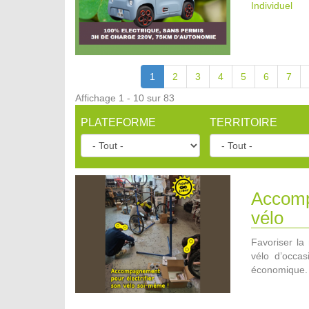
Individuel
1
2
3
4
5
6
7
Affichage 1 - 10 sur 83
PLATEFORME
TERRITOIRE
Accompa
vélo
Favoriser la 
vélo d’occa
économique.