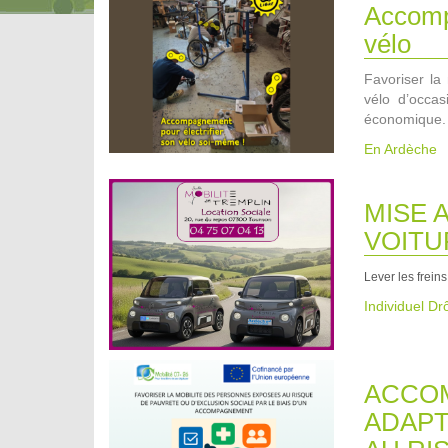
Accompa
vélo
Favoriser la 
vélo d’occa
économique.
En Ardèche
MISE 
VOITU
Lever les freins
Individuel D
ACCOM
ADAPT