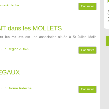
rôme Ardèche
Consulter
NT dans les MOLLETS
s les mollets
est une association située à St Julien Molin
6
En Région AURA
Consulter
EGAUX
6
En Drôme Ardèche
Consulter