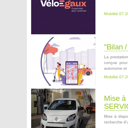
Mobilité 07-2
"Bilan
La prestatio
conçue pour 
autonome et 
Mobilité 07-2
Mise à
SERVI
Mise à dispos
recherche d’