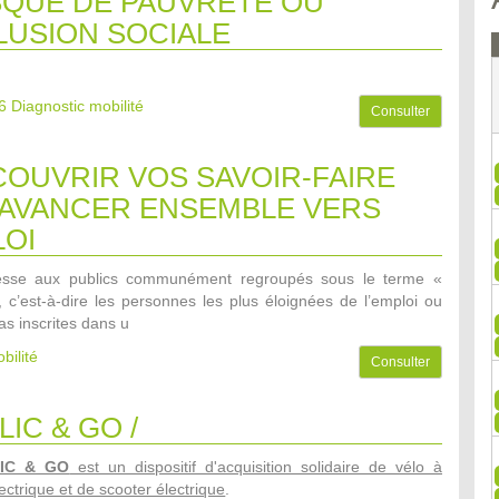
SQUE DE PAUVRETE OU
LUSION SOCIALE
6
Diagnostic mobilité
Consulter
OUVRIR VOS SAVOIR-FAIRE
AVANCER ENSEMBLE VERS
LOI
dresse aux publics communément regroupés sous le terme «
», c’est-à-dire les personnes les plus éloignées de l’emploi ou
as inscrites dans u
bilité
Consulter
LIC & GO /
LIC & GO
est un dispositif d'acquisition solidaire de vélo à
ectrique et de scooter électrique
.