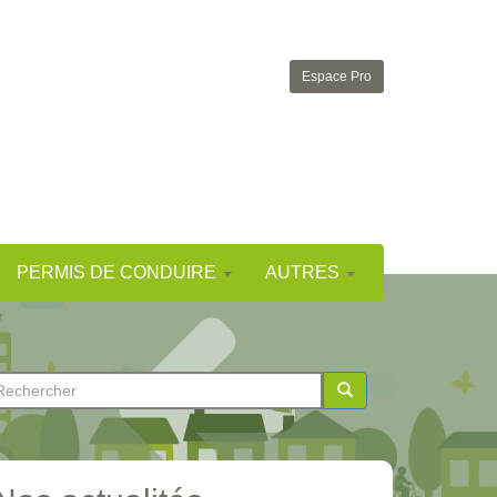
Espace Pro
PERMIS DE CONDUIRE
AUTRES
ormulaire
e
chercher
echerche