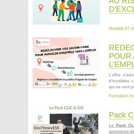
AU RI
D'EXC
Mobilité 07-2
REDEC
POUR 
L'EMP
L’offre s’a
d’invisibles 
qui ne sont p
Formation mo
Pack C
Le
Pack C
assistance él