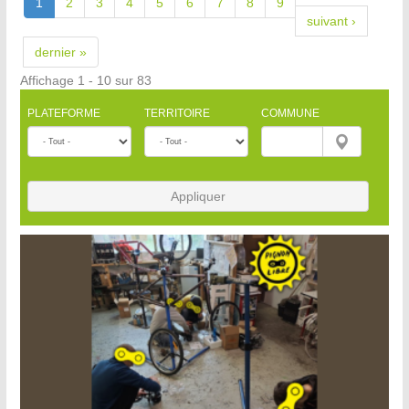
1
2
3
4
5
6
7
8
9
suivant ›
dernier »
Affichage 1 - 10 sur 83
PLATEFORME
TERRITOIRE
COMMUNE
Appliquer