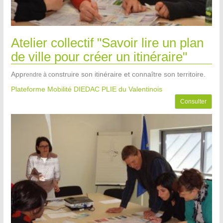
Atelier collectif "Savoir lire un plan
de ville pour créer un itinéraire"
Appr
on
strui
re son itinéraire et connaître son territoire.
endre à c
Plateforme Mobilité DIEDAC PLIE du Valentinois
Consulter