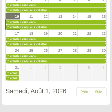
«
»
Grenoble Code Blanc
«
»
Grenoble Stage Vélo Débutant
10
11
12
13
14
15
16
«
»
Grenoble Code Blanc
«
»
Grenoble Stage Vélo Débutant
17
18
19
20
21
22
23
«
»
Grenoble Code Blanc
«
»
Grenoble Stage Vélo Débutant
24
25
26
27
28
29
30
«
»
Grenoble Code Blanc
«
»
Grenoble Stage Vélo Débutant
31
1
2
3
4
5
6
«
»
Grenoble Code Blanc
«
»
Grenoble Stage Vélo Débutant
Samedi, Août 1, 2026
Préc.
Suiv.