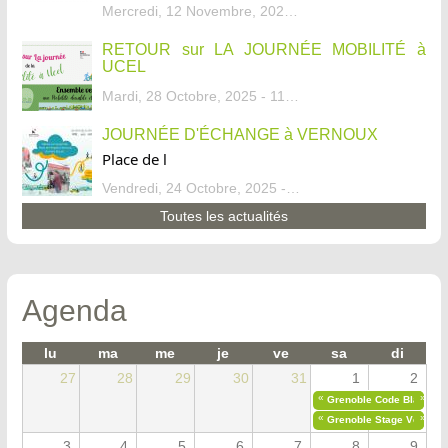
Mercredi, 12 Novembre, 2025 - 13:34
RETOUR sur LA JOURNÉE MOBILITÉ à
UCEL
Mardi, 28 Octobre, 2025 - 11:46
JOURNÉE D'ÉCHANGE à VERNOUX
Place de l
Vendredi, 24 Octobre, 2025 - 13:07
Toutes les actualités
Agenda
lu
ma
me
je
ve
sa
di
27
28
29
30
31
1
2
«
»
Grenoble Code Blanc
«
»
Grenoble Stage Vélo Déb
3
4
5
6
7
8
9