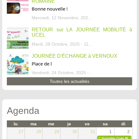
ROMAINE
Bonne nouvelle !
Mercredi, 12 Novembre, 2025 - 13:34
RETOUR sur LA JOURNÉE MOBILITÉ à
UCEL
Mardi, 28 Octobre, 2025 - 11:46
JOURNÉE D'ÉCHANGE à VERNOUX
Place de l
Vendredi, 24 Octobre, 2025 - 13:07
Toutes les actualités
Agenda
lu
ma
me
je
ve
sa
di
27
28
29
30
31
1
2
«
»
Grenoble Code Blanc