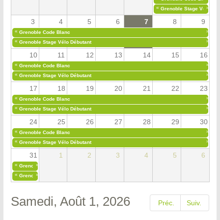
«
»
Grenoble Stage Vélo Déb
3
4
5
6
7
8
9
«
»
Grenoble Code Blanc
«
»
Grenoble Stage Vélo Débutant
10
11
12
13
14
15
16
«
»
Grenoble Code Blanc
«
»
Grenoble Stage Vélo Débutant
17
18
19
20
21
22
23
«
»
Grenoble Code Blanc
«
»
Grenoble Stage Vélo Débutant
24
25
26
27
28
29
30
«
»
Grenoble Code Blanc
«
»
Grenoble Stage Vélo Débutant
31
1
2
3
4
5
6
«
»
Grenoble Code Blanc
«
»
Grenoble Stage Vélo Débutant
Samedi, Août 1, 2026
Préc.
Suiv.