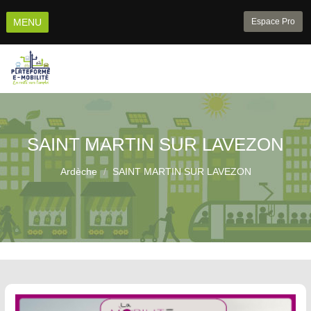
Aller
au
MENU
Espace Pro
contenu
principal
SAINT MARTIN SUR LAVEZON
Ardèche
SAINT MARTIN SUR LAVEZON