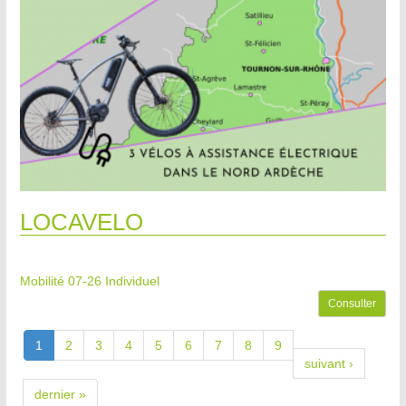
LOCAVELO
Mobilité 07-26
Individuel
Consulter
1
2
3
4
5
6
7
8
9
suivant ›
dernier »