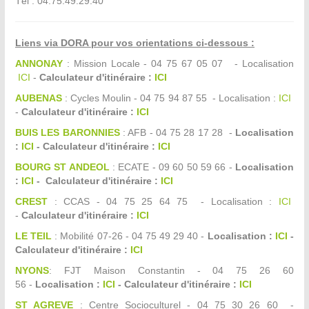
Tél : 04.75.49.29.40
Liens via DORA pour vos orientations ci-dessous :
ANNONAY
: Mission Locale - 04 75 67 05 07 - Localisation
ICI
-
Calculateur d'itinéraire :
ICI
AUBENAS
: Cycles Moulin - 04 75 94 87 55 - Localisation :
ICI
-
Calculateur d'itinéraire :
ICI
BUIS LES BARONNIES
: AFB - 04 75 28 17 28 -
Localisation
:
ICI
- Calculateur d'itinéraire :
ICI
BOURG ST ANDEOL
: ECATE - 09 60 50 59 66 -
Localisation
:
ICI
- Calculateur d'itinéraire :
ICI
CREST
: CCAS - 04 75 25 64 75 - Localisation :
ICI
-
Calculateur d'itinéraire :
ICI
LE TEIL
: Mobilité 07-26 - 04 75 49 29 40 -
Localisation :
ICI
-
Calculateur d'itinéraire :
ICI
NYONS
: FJT Maison Constantin - 04 75 26 60
56 -
Localisation :
ICI
- Calculateur d'itinéraire :
ICI
ST AGREVE
: Centre Socioculturel - 04 75 30 26 60 -