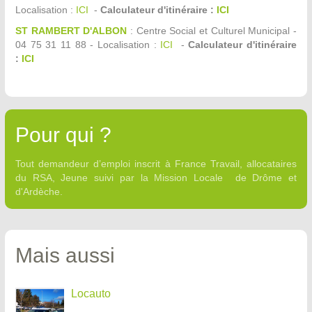
Localisation :
ICI
-
Calculateur d'itinéraire :
ICI
ST RAMBERT D'ALBON
: Centre Social et Culturel Municipal -
04 75 31 11 88 - Localisation :
ICI
-
Calculateur d'itinéraire
:
ICI
Pour qui ?
Tout demandeur d’emploi inscrit à France Travail, allocataires
du RSA, Jeune suivi par la Mission Locale de Drôme et
d'Ardèche.
Mais aussi
Locauto