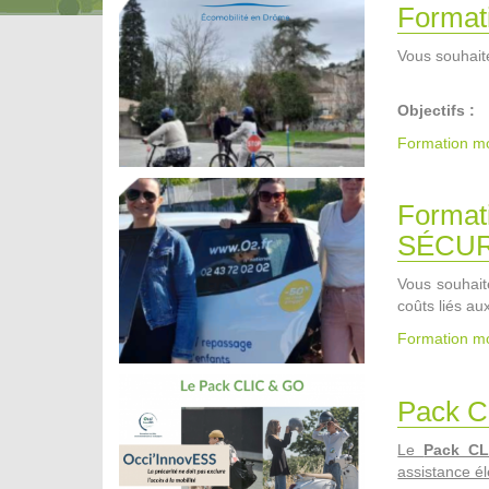
Forma
Vous souhaite
Objectifs :
Formation mo
Forma
SÉCUR
Vous souhait
coûts liés a
Formation mo
Pack C
Le
Pack C
assistance él