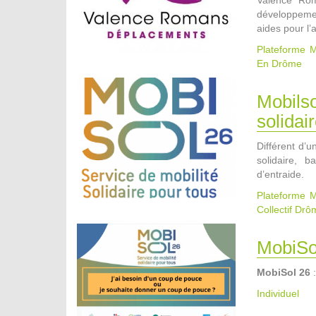
développemen
aides pour l’
Plateforme M
En Drôme
Mobilso
solidai
Différent d’
solidaire, 
d’entraide.
Plateforme M
Collectif Dr
MobiSo
MobiSol 26
Individuel