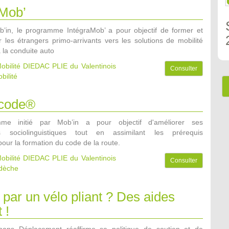
aMob’
ob’in, le programme IntégraMob’ a pour objectif de former et
les étrangers primo-arrivants vers les solutions de mobilité
à la conduite auto
obilité DIEDAC PLIE du Valentinois
Consulter
bilité
acode®
me initié par Mob’in a pour objectif d'améliorer ses
s sociolinguistiques tout en assimilant les prérequis
our la formation du code de la route.
obilité DIEDAC PLIE du Valentinois
Consulter
dèche
 par un vélo pliant ? Des aides
 !
ans Déplacement réaffirme sa politique de soutien et de