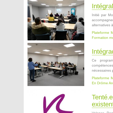
Intégr
Initié par M
accompagner 
alternatives 
Plateforme M
Formation mo
Intégr
Ce program
compétence
nécessaires p
Plateforme M
En Drôme Ar
Tenté.e
existent
Valence Rom