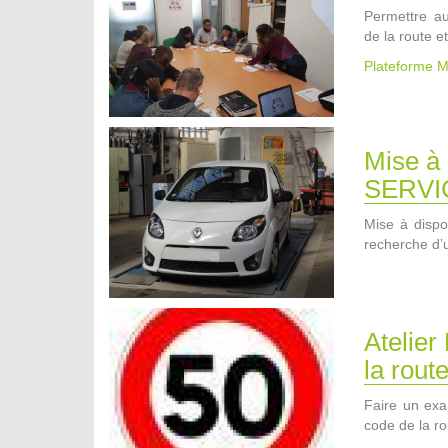
Permettre au
de la route et
Plateforme M
Mise à
SERVI
Mise à dispos
recherche d’
Atelier
la rout
Faire un exa
code de la ro