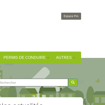
Espace Pro
PERMIS DE CONDUIRE
AUTRES
ormulaire
e
chercher
echerche