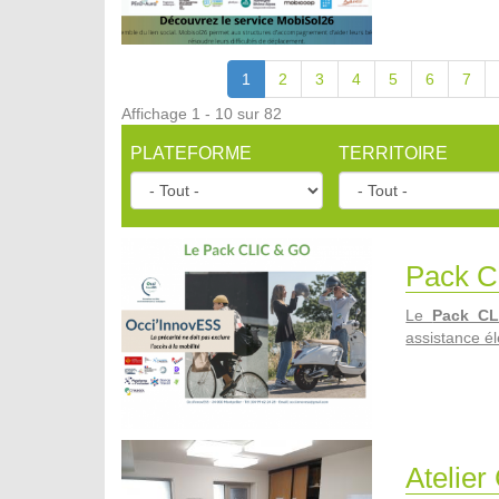
1
2
3
4
5
6
7
Affichage 1 - 10 sur 82
PLATEFORME
TERRITOIRE
Pack C
Le
Pack C
assistance él
Atelier