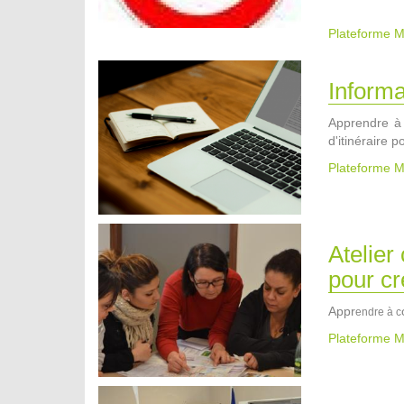
Plateforme M
Inform
Apprendre à u
d'itinéraire 
Plateforme M
Atelier 
pour cr
Appr
endre à c
Plateforme M