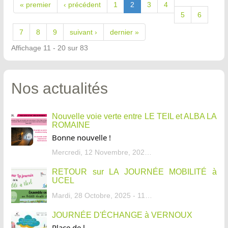
« premier
‹ précédent
1
2
3
4
5
6
7
8
9
suivant ›
dernier »
Affichage 11 - 20 sur 83
Nos actualités
Nouvelle voie verte entre LE TEIL et ALBA LA
ROMAINE
Bonne nouvelle !
Mercredi, 12 Novembre, 2025 - 13:34
RETOUR sur LA JOURNÉE MOBILITÉ à
UCEL
Mardi, 28 Octobre, 2025 - 11:46
JOURNÉE D'ÉCHANGE à VERNOUX
Place de l