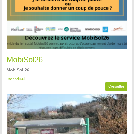
MobiSol26
MobiSol 26
:
Individuel
Consulter