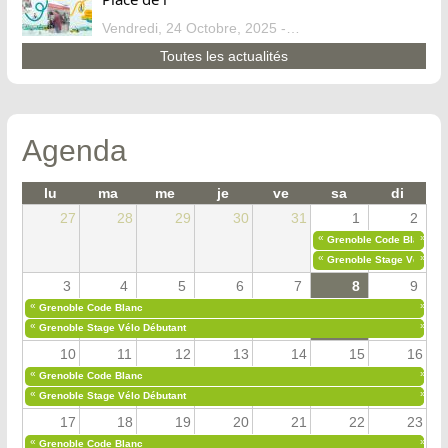
Vendredi, 24 Octobre, 2025 - 13:07
Toutes les actualités
Agenda
lu
ma
me
je
ve
sa
di
27
28
29
30
31
1
2
«
»
Grenoble Code Blanc
«
»
Grenoble Stage Vélo Déb
3
4
5
6
7
8
9
«
»
Grenoble Code Blanc
«
»
Grenoble Stage Vélo Débutant
10
11
12
13
14
15
16
«
»
Grenoble Code Blanc
«
»
Grenoble Stage Vélo Débutant
17
18
19
20
21
22
23
«
»
Grenoble Code Blanc