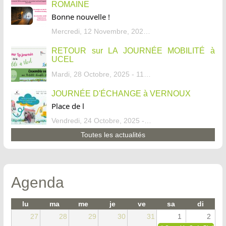
ROMAINE
Bonne nouvelle !
Mercredi, 12 Novembre, 2025 - 13:34
RETOUR sur LA JOURNÉE MOBILITÉ à
UCEL
Mardi, 28 Octobre, 2025 - 11:46
JOURNÉE D'ÉCHANGE à VERNOUX
Place de l
Vendredi, 24 Octobre, 2025 - 13:07
Toutes les actualités
Agenda
lu
ma
me
je
ve
sa
di
27
28
29
30
31
1
2