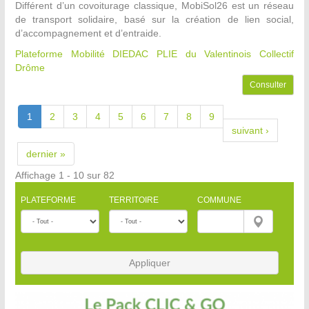
Différent d’un covoiturage classique, MobiSol26 est un réseau
de transport solidaire, basé sur la création de lien social,
d’accompagnement et d’entraide.
Plateforme Mobilité DIEDAC PLIE du Valentinois
Collectif
Drôme
Consulter
1
2
3
4
5
6
7
8
9
suivant ›
dernier »
Affichage 1 - 10 sur 82
PLATEFORME
TERRITOIRE
COMMUNE
Appliquer