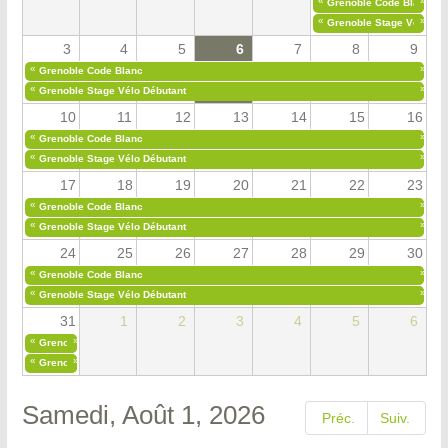
«
»
Grenoble Code Blanc
«
»
Grenoble Stage Vélo Déb
3
4
5
6
7
8
9
«
»
Grenoble Code Blanc
«
»
Grenoble Stage Vélo Débutant
10
11
12
13
14
15
16
«
»
Grenoble Code Blanc
«
»
Grenoble Stage Vélo Débutant
17
18
19
20
21
22
23
«
»
Grenoble Code Blanc
«
»
Grenoble Stage Vélo Débutant
24
25
26
27
28
29
30
«
»
Grenoble Code Blanc
«
»
Grenoble Stage Vélo Débutant
31
1
2
3
4
5
6
«
»
Grenoble Code Blanc
«
»
Grenoble Stage Vélo Débutant
Samedi, Août 1, 2026
Préc.
Suiv.