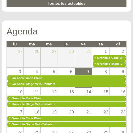
Toutes les actualités
Agenda
lu
ma
me
je
ve
sa
di
27
28
29
30
31
1
2
«
»
Grenoble Code Blanc
«
»
Grenoble Stage Vélo Déb
3
4
5
6
7
8
9
«
»
Grenoble Code Blanc
«
»
Grenoble Stage Vélo Débutant
10
11
12
13
14
15
16
«
»
Grenoble Code Blanc
«
»
Grenoble Stage Vélo Débutant
17
18
19
20
21
22
23
«
»
Grenoble Code Blanc
«
»
Grenoble Stage Vélo Débutant
24
25
26
27
28
29
30