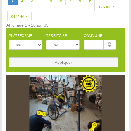
1
2
3
4
5
6
7
8
9
suivant ›
dernier »
Affichage 1 - 10 sur 83
PLATEFORME
TERRITOIRE
COMMUNE
Appliquer