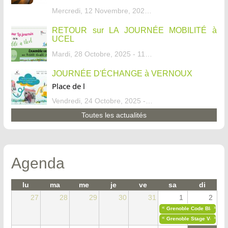
Mercredi, 12 Novembre, 2025 - 13:34
RETOUR sur LA JOURNÉE MOBILITÉ à
UCEL
Mardi, 28 Octobre, 2025 - 11:46
JOURNÉE D'ÉCHANGE à VERNOUX
Place de l
Vendredi, 24 Octobre, 2025 - 13:07
Toutes les actualités
Agenda
lu
ma
me
je
ve
sa
di
27
28
29
30
31
1
2
«
»
Grenoble Code Blanc
«
»
Grenoble Stage Vélo Déb