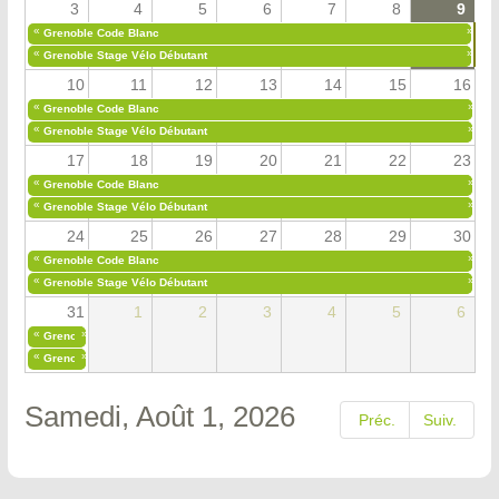
3
4
5
6
7
8
9
«
»
Grenoble Code Blanc
«
»
Grenoble Stage Vélo Débutant
10
11
12
13
14
15
16
«
»
Grenoble Code Blanc
«
»
Grenoble Stage Vélo Débutant
17
18
19
20
21
22
23
«
»
Grenoble Code Blanc
«
»
Grenoble Stage Vélo Débutant
24
25
26
27
28
29
30
«
»
Grenoble Code Blanc
«
»
Grenoble Stage Vélo Débutant
31
1
2
3
4
5
6
«
»
Grenoble Code Blanc
«
»
Grenoble Stage Vélo Débutant
Samedi, Août 1, 2026
Préc.
Suiv.